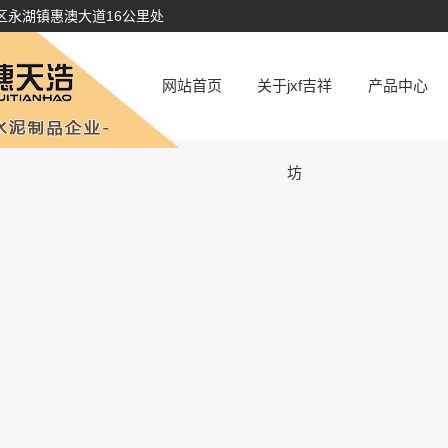
区永湖镇惠澳大道16公里处
网站首页
关于jxf吉祥
产品中心
公司简介
水泥管
坊
厂容厂貌
顶管
资质荣誉
涵管
井座
水泥制品
砖系列
仿石pc砖